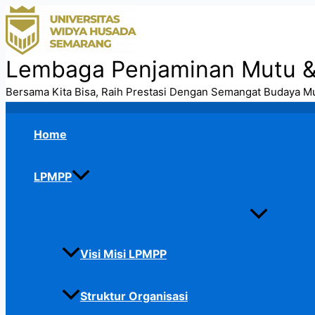
Skip
to
content
Lembaga Penjaminan Mutu 
Bersama Kita Bisa, Raih Prestasi Dengan Semangat Budaya M
Home
LPMPP
Visi Misi LPMPP
Struktur Organisasi