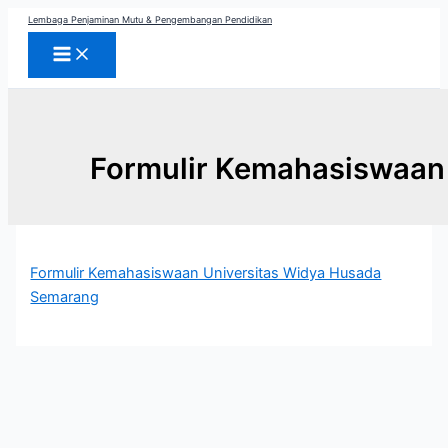
Skip
Lembaga Penjaminan Mutu & Pengembangan Pendidikan
to
content
Formulir Kemahasiswaan
Formulir Kemahasiswaan Universitas Widya Husada
Semarang