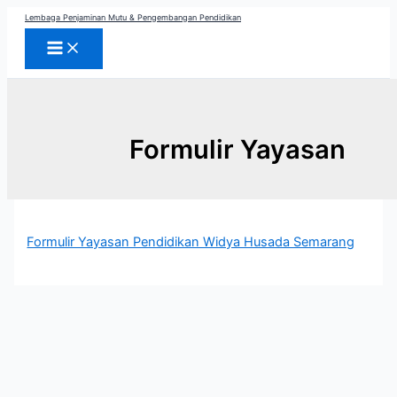
Skip
Lembaga Penjaminan Mutu & Pengembangan Pendidikan
to
content
Formulir Yayasan
Formulir Yayasan Pendidikan Widya Husada Semarang