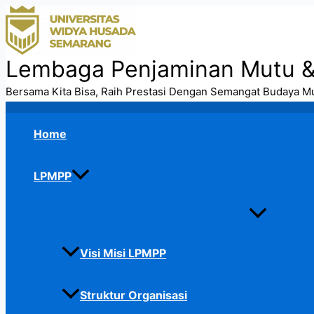
Skip
to
content
Lembaga Penjaminan Mutu 
Bersama Kita Bisa, Raih Prestasi Dengan Semangat Budaya M
Home
LPMPP
Visi Misi LPMPP
Struktur Organisasi