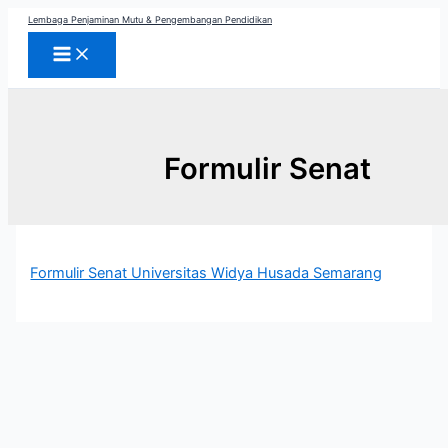
Skip
Lembaga Penjaminan Mutu & Pengembangan Pendidikan
to
content
Formulir Senat
Formulir Senat Universitas Widya Husada Semarang