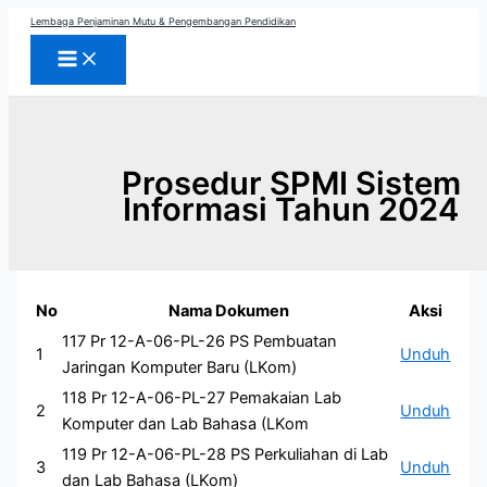
Skip
Lembaga Penjaminan Mutu & Pengembangan Pendidikan
to
content
Prosedur SPMI Sistem
Informasi Tahun 2024
No
Nama Dokumen
Aksi
117 Pr 12-A-06-PL-26 PS Pembuatan
1
Unduh
Jaringan Komputer Baru (LKom)
118 Pr 12-A-06-PL-27 Pemakaian Lab
2
Unduh
Komputer dan Lab Bahasa (LKom
119 Pr 12-A-06-PL-28 PS Perkuliahan di Lab
3
Unduh
dan Lab Bahasa (LKom)